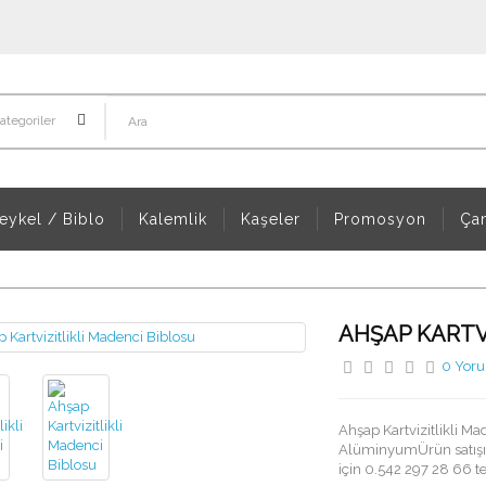
tegoriler
eykel / Biblo
Kalemlik
Kaşeler
Promosyon
Ça
AHŞAP KARTV
0 Yor
Ahşap Kartvizitlikli Ma
AlüminyumÜrün satışı s
için 0.542 297 28 66 te