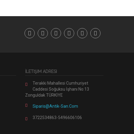
İLETIŞIM ADRESI
Terakki Mahallesi Cumhuriyet
Caddesi Soğuksu İşhanı No:13
Zonguldak TÜRKİYE
Siparis@antik-San.com
3722534863-5496606106