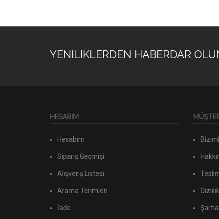
YENILIKLERDEN HABERDAR OLU
HESABIM
MÜŞTERI
Hesabım
Biziml
Sipariş Geçmişi
Hakkı
Alışveriş Listesi
Teslim
Arama Terimleri
Gizlili
İade
Şartla