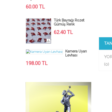
14.40 TL
60.00 TL
Türk Bayrağı Rozet
Gümüş Renk
Madenci Hey
62.40 TL
90.00 TL
TAN
Kamera Uyarı
Levhası
YO
540.00 T
198.00 TL
(0)