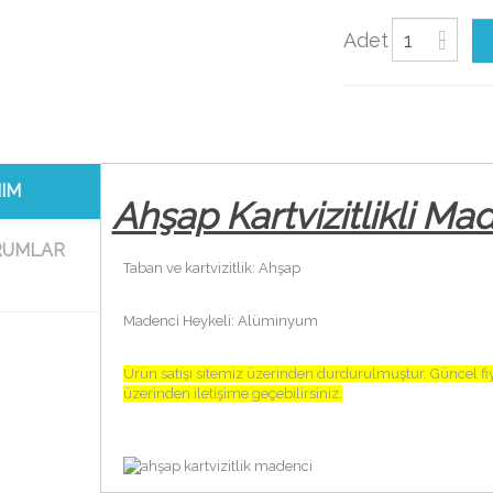
Adet
Kömür
Kazan
keli
IM
Ahşap Kartvizitlikli Ma
Kösele Deri
Bileklik
RUMLAR
L
Taban ve kartvizitlik: Ahşap
Madenci Heykeli: Alüminyum
Ürün satışı sitemiz üzerinden durdurulmuştur. Güncel fiy
üzerinden iletişime geçebilirsiniz.