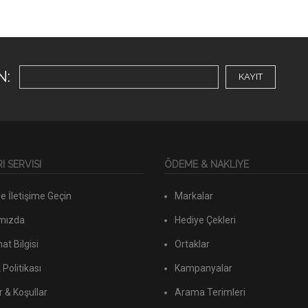
N:
KAYIT
 SERVISI
ÖDEME & NAKLIYE
e İletişime Geçin
Markalar
mızda
Hediye Çekleri
at Bilgisi
Ortaklar
k Politikası
Kampanyalar
r & Koşullar
Arama Terimleri