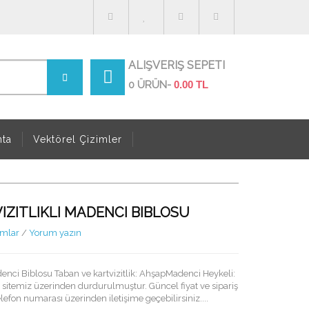
ALIŞVERIŞ SEPETI
0 ÜRÜN-
0.00 TL
nta
Vektörel Çizimler
IZITLIKLI MADENCI BIBLOSU
umlar
/
Yorum yazın
denci Biblosu Taban ve kartvizitlik: AhşapMadenci Heykeli:
itemiz üzerinden durdurulmuştur. Güncel fiyat ve sipariş
lefon numarası üzerinden iletişime geçebilirsiniz....