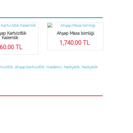
ap Kartvizitlik
Ahşap Masa İsimliği
Kalemlik
Ahşap
1,740.00 TL
Pir
60.00 TL
1,6
tvizitlik
,
ahşap kartvizitlik
,
madenci
,
hediyelik
,
hediyelik