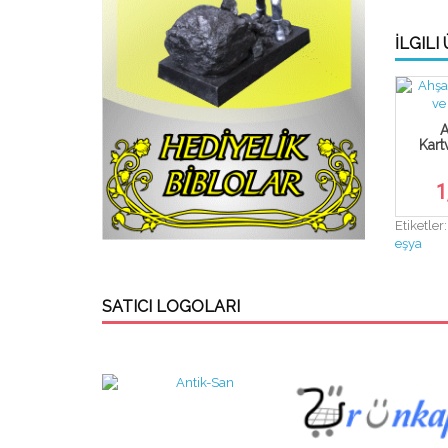
İLGILI
A
Kart
1
Etiketler
eşya