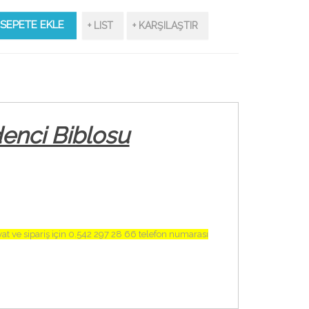
SEPETE EKLE
+ LIST
+ KARŞILAŞTIR
denci Biblosu
at ve sipariş için 0.542 297 28 66 telefon numarası