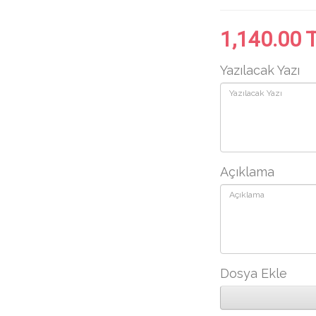
1,140.00 
Yazılacak Yazı
Açıklama
Kömür
Kömürlü Masa
Kazan
İsimliği
neti
480.00 TL
Dosya Ekle
Atatürk İmzalı
Rozet