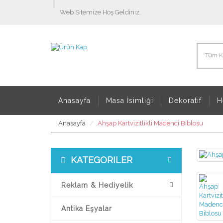
Web Sitemize Hoş Geldiniz.
Tüm Ka
Anasayfa
Masa İsimliği
Dekoratif
H
Anasayfa
Ahşap Kartvizitlikli Madenci Biblosu
KATEGORILER
Reklam & Hediyelik
Antika Eşyalar