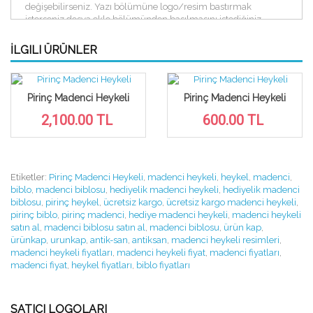
değişebilirseniz. Yazı bölümüne logo/resim bastırmak
isterseniz dosya ekle bölümünden basılmasını istediğiniz
resim/logo nuzu ekleyiniz. Ürün garantilidir, Kargo ücretsizdir.
Ürünü satın aldıktan sonra 12 ay içerisinde dilerseniz iade
İLGILI ÜRÜNLER
edebilirsiniz.
Pirinç Madenci Heykeli
Pirinç Madenci Heykeli
Ürün satışı sitemiz üzerinden durdurulmuştur. Güncel fiyat ve
2,100.00 TL
600.00 TL
sipariş için 0.542 297 28 66 telefon numarası üzerinden
iletişime geçebilirsiniz.
Etiketler:
Pirinç Madenci Heykeli
,
madenci heykeli
,
heykel
,
madenci
,
biblo
,
madenci biblosu
,
hediyelik madenci heykeli
,
hediyelik madenci
biblosu
,
pirinç heykel
,
ücretsiz kargo
,
ücretsiz kargo madenci heykeli
,
pirinç biblo
,
pirinç madenci
,
hediye madenci heykeli
,
madenci heykeli
satın al
,
madenci biblosu satın al
,
madenci biblosu
,
ürün kap
,
ürünkap
,
urunkap
,
antik-san
,
antiksan
,
madenci heykeli resimleri
,
madenci heykeli fiyatları
,
madenci heykeli fiyat
,
madenci fiyatları
,
madenci fiyat
,
heykel fiyatları
,
biblo fiyatları