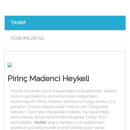
TANIM
YORUMLAR (0)
Pirinç Madenci Heykeli
Heykel
tamamen
pirinç
malzemeden imal edilmiştir. Sadece
ürünün yazı bölümü
alüminyum
üzeri kaplamadır
(
sublimasyon
).
Pirinç madenci biblo
sunun kargo süresi 1-3 iş
günüdür. Ürünün altında yazan mevcut yazı "Zonguldak
Hatırası / Siyah akar Zonguldak'ın deresi, Yüz karası değil
kömür karası, Böyle kazanılır ekmek parası. Orhan VELİ"
yazmaktadır.
Heykel
i sipariş verirken ürün sayfasından
yazılacak yazı bölümünde ürünün altında yazan yazıyı