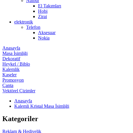
Nalbur
El Takımları
Hobi
Zirai
elektronik
Telefon
Aksesuar
Nokia
Anasayfa
Masa İsimliği
Dekoratif
Heykel / Biblo
Kalemlik
Kaşeler
Promosyon
Çanta
Vektörel Çizimler
Anasayfa
Kalemli Kristal Masa İsimliği
Kategoriler
Reklam & Hediyelik