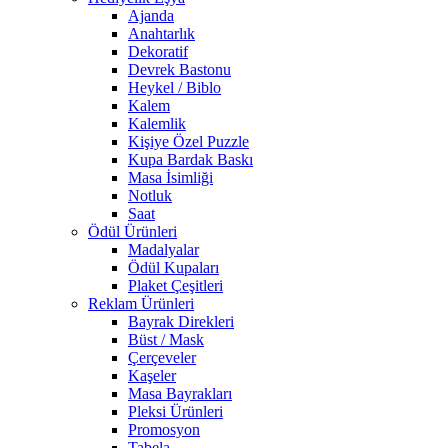
Ajanda
Anahtarlık
Dekoratif
Devrek Bastonu
Heykel / Biblo
Kalem
Kalemlik
Kişiye Özel Puzzle
Kupa Bardak Baskı
Masa İsimliği
Notluk
Saat
Ödül Ürünleri
Madalyalar
Ödül Kupaları
Plaket Çeşitleri
Reklam Ürünleri
Bayrak Direkleri
Büst / Mask
Çerçeveler
Kaşeler
Masa Bayrakları
Pleksi Ürünleri
Promosyon
Tabela