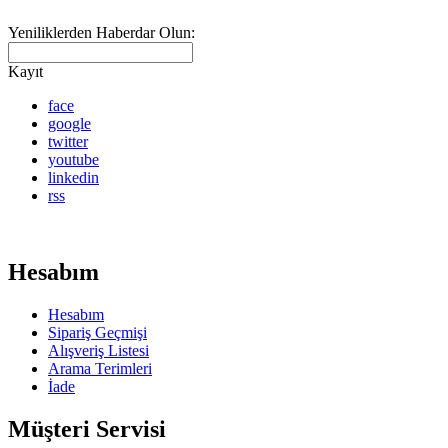
Yeniliklerden Haberdar Olun:
Kayıt
face
google
twitter
youtube
linkedin
rss
Hesabım
Hesabım
Sipariş Geçmişi
Alışveriş Listesi
Arama Terimleri
İade
Müşteri Servisi