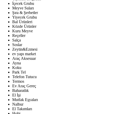
İçecek Grubu
Meyve Suları
Şıra & Şerbetler
Yiyecek Grubu
Bal Ürünleri
Közde Ürünler
Kuru Meyve
Reçeller
Salça
Soslar
Zeytin&Ezmesi
ev yapı market
Araç Aksesuar
Ayna
Koku
Park Tel
Telefon Tutucu
Termos
Ev Araç Gereç
Baharatlık
El İşi
Mutfak Eşyaları
Nalbur
El Takımları
Hobi