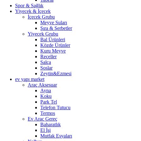
Spor & Sağlık
Yiyecek & İçecek
İçecek Grubu
Meyve Suları
Şıra & Şerbetler
Yiyecek Grubu
Bal Ürünleri
Közde Ürünler
Kuru Meyve
Reçeller
Salça
Soslar
Zeytin&Ezmesi
ev yapı market
Araç Aksesuar
Ayna
Koku
Park Tel
Telefon Tutucu
Termos
Ev Araç Gereç
Baharatlık
El İşi
Mutfak Eşyaları