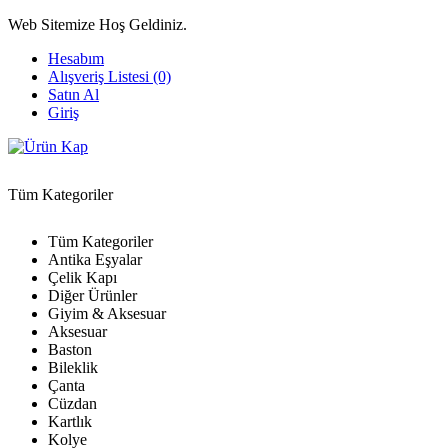
Web Sitemize Hoş Geldiniz.
Hesabım
Alışveriş Listesi (0)
Satın Al
Giriş
Tüm Kategoriler
Tüm Kategoriler
Antika Eşyalar
Çelik Kapı
Diğer Ürünler
Giyim & Aksesuar
Aksesuar
Baston
Bileklik
Çanta
Cüzdan
Kartlık
Kolye