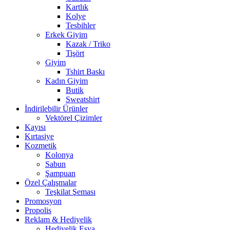
Kartlık
Kolye
Tesbihler
Erkek Giyim
Kazak / Triko
Tişört
Giyim
Tshirt Baskı
Kadın Giyim
Butik
Sweatshirt
İndirilebilir Ürünler
Vektörel Çizimler
Kayısı
Kırtasiye
Kozmetik
Kolonya
Sabun
Şampuan
Özel Çalışmalar
Teşkilat Şeması
Promosyon
Propolis
Reklam & Hediyelik
Hediyelik Eşya