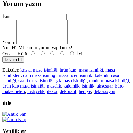
Yorum yazın
İsim
Yorum
Not:
HTML kodlu yorum yapılamaz!
Oyla
Kötü
İyi
Devam Et
Etiketler:
kristal masa isimliği
,
ürün kap
,
masa isimliği
,
masa
isimlikleri
,
cam masa isimliği
,
masa üzeri isimlik
,
kalemli masa
isimliği
,
saatli masa isimliği
,
şık masa isimliği
,
modern masa isimliği
,
ürün kap masa isimliği
,
masalık
,
kalemlik
,
isimlik
,
aksesuar
,
büro
malzemeleri
,
hediyelik
,
dekor
,
dekoratif
,
hediye
,
dekorasyon
title
Yenilikler