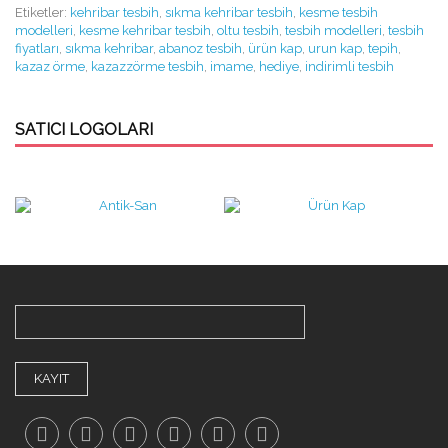
Kehribar hafifçe ısıtılırsa reçine kokusu duyulur, 150 °C' e kadar
Etiketler:
kehribar tesbih
,
sıkma kehribar tesbih
,
kesme tesbih
ısıtılırsa yumuşar, 375 °C civarında ise parlak, dumanlı bir
modelleri
,
kesme kehribar tesbih
,
oltu tesbih
,
tesbih modelleri
,
tesbih
alevle, hoş bir çam reçinesi kokusu çıkararak yanar. Bu özelliği
fiyatları
,
sıkma kehribar
,
abanoz tesbih
,
ürün kap
,
urun kap
,
tepih
,
nedeniyle, Almanlar kehribarı bernstein yani yanan taş olarak
kazaz örme
,
kazazzörme tesbih
,
imame
,
hediye
,
indirimli tesbih
adlandırmışlardır. Isıtılan kehribar rengini değiştirerek
kızıllaşması sebebinden dolayı günümüzde işlenen kehribar
kimyasal tepkimeden dolayı renk değişimine sebep olmaktadır
buna günümüz tabiri ile renk alma denilmektedir.
KAYIT