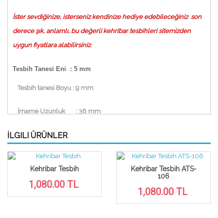
İster sevdiğinize, isterseniz kendinize
hediye edebileceğiniz
son
derece şık, anlamlı, bu değerli kehribar tesbihleri sitemizden
uygun fiyatlara alabilirsiniz.
Tesbih Tanesi Eni
: 5 mm
Tesbih tanesi Boyu : 9 mm
İmame Uzunluk
: 38 mm
İLGILI ÜRÜNLER
Püskül Boy
: 114 mm
Tesbih Uzunluğu Püsküllü : 310 mm
Kehribar Tesbih
Kehribar Tesbih ATS-
106
1,080.00 TL
1,080.00 TL
Tesbih Uzunluğu Püskülsüz : 196 mm