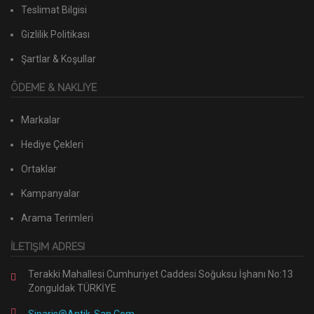
Teslimat Bilgisi
Gizlilik Politikası
Şartlar & Koşullar
ÖDEME & NAKLIYE
Markalar
Hediye Çekleri
Ortaklar
Kampanyalar
Arama Terimleri
İLETIŞIM ADRESI
Terakki Mahallesi Cumhuriyet Caddesi Soğuksu İşhanı No:13
Zonguldak TÜRKİYE
Siparis@antik-San.com